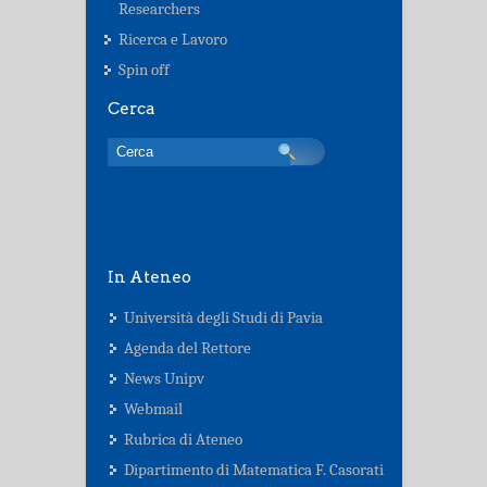
Researchers
Ricerca e Lavoro
Spin off
Cerca
In Ateneo
Università degli Studi di Pavia
Agenda del Rettore
News Unipv
Webmail
Rubrica di Ateneo
Dipartimento di Matematica F. Casorati